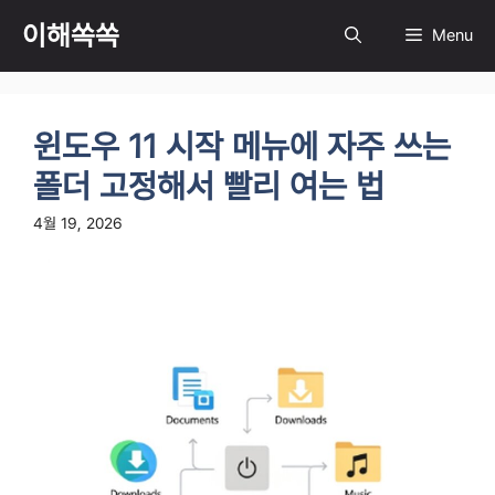
컨
이해쏙쏙
Menu
텐
츠
로
건
윈도우 11 시작 메뉴에 자주 쓰는
너
뛰
폴더 고정해서 빨리 여는 법
기
4월 19, 2026