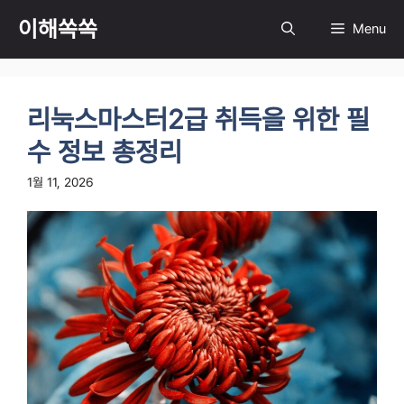
컨
이해쏙쏙
Menu
텐
츠
로
건
리눅스마스터2급 취득을 위한 필
너
뛰
수 정보 총정리
기
1월 11, 2026