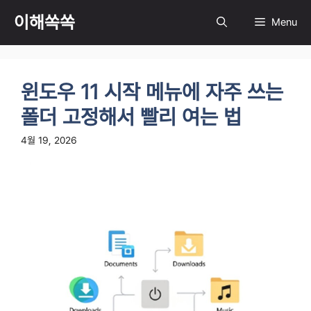
컨
이해쏙쏙
Menu
텐
츠
로
건
윈도우 11 시작 메뉴에 자주 쓰는
너
뛰
폴더 고정해서 빨리 여는 법
기
4월 19, 2026