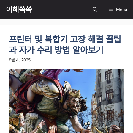
컨
이해쏙쏙
Menu
텐
츠
로
건
프린터 및 복합기 고장 해결 꿀팁
너
뛰
과 자가 수리 방법 알아보기
기
8월 4, 2025