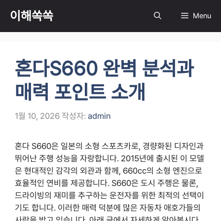
컨
이해쏙쏙
Menu
텐
츠
로
건
혼다S660 완벽 분석과
너
뛰
매력 포인트 소개
기
1월 10, 2026
작성자:
admin
혼다 S660은 일본의 소형 스포츠카로, 경량화된 디자인과
뛰어난 주행 성능을 자랑합니다. 2015년에 출시된 이 모델
은 현대적인 감각의 외관과 함께, 660cc의 소형 엔진으로
효율적인 연비를 제공합니다. S660은 도시 주행은 물론,
드라이빙의 재미를 추구하는 운전자를 위한 최적의 선택이
기도 합니다. 이러한 매력 덕분에 많은 자동차 애호가들의
사랑을 받고 있습니다. 아래 글에서 자세하게 알아봅시다.