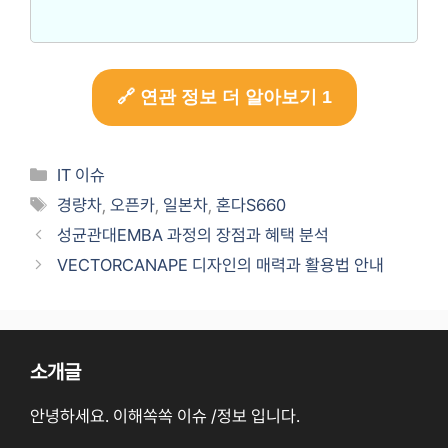
🔗 연관 정보 더 알아보기 1
카
IT 이슈
테
태
경량차
,
오픈카
,
일본차
,
혼다S660
고
그
성균관대EMBA 과정의 장점과 혜택 분석
리
VECTORCANAPE 디자인의 매력과 활용법 안내
소개글
안녕하세요. 이해쏙쏙 이슈 /정보 입니다.