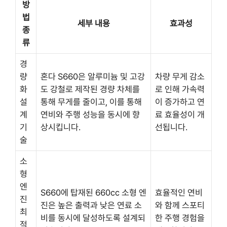
방
법
세부 내용
효과성
종
류
경
량
혼다 S660은 알루미늄 및 고강
차량 무게 감소
화
도 강철로 제작된 경량 차체를
로 인해 가속력
설
통해 무게를 줄이고, 이를 통해
이 증가하고 연
계
연비와 주행 성능을 동시에 향
료 효율성이 개
기
상시킵니다.
선됩니다.
술
소
형
엔
S660에 탑재된 660cc 소형 엔
효율적인 연비
진
진은 높은 출력과 낮은 연료 소
와 함께 스포티
최
비를 동시에 달성하도록 설계되
한 주행 경험을
적