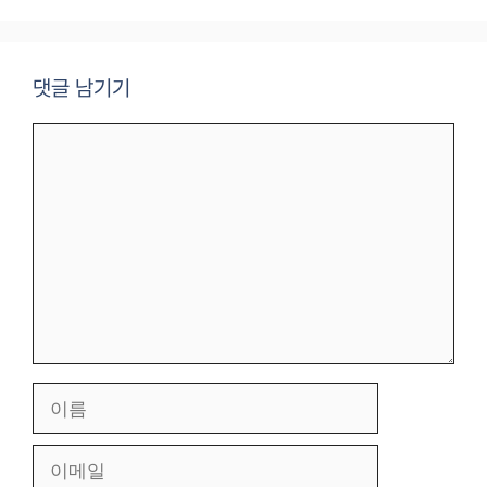
댓글 남기기
댓
글
이
름
이
메