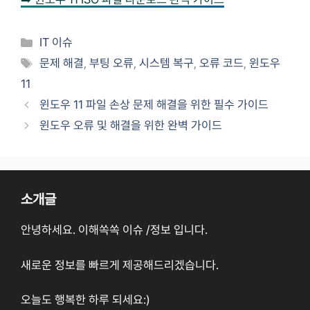
카
IT 이슈
테
태
문제 해결
,
부팅 오류
,
시스템 복구
,
오류 코드
,
윈도우
고
그
11
리
윈도우 11 파일 손상 문제 해결을 위한 필수 가이드
윈도우 오류 및 해결을 위한 완벽 가이드
소개글
안녕하세요. 이해쏙쏙 이슈 /정보 입니다.
새로운 정보를 빠르게 제공해드리겠습니다.
오늘도 행복한 하루 되세요:)