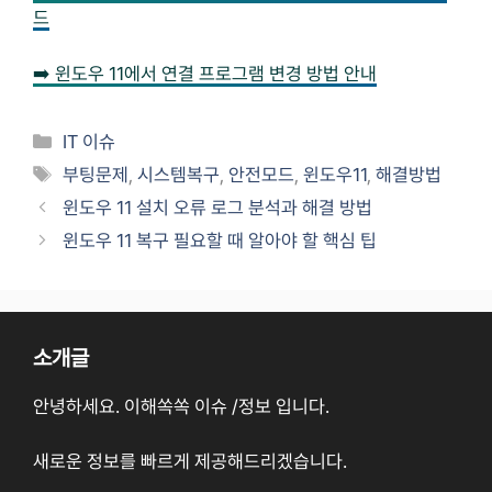
드
➡️ 윈도우 11에서 연결 프로그램 변경 방법 안내
카
IT 이슈
테
태
부팅문제
,
시스템복구
,
안전모드
,
윈도우11
,
해결방법
고
그
윈도우 11 설치 오류 로그 분석과 해결 방법
리
윈도우 11 복구 필요할 때 알아야 할 핵심 팁
소개글
안녕하세요. 이해쏙쏙 이슈 /정보 입니다.
새로운 정보를 빠르게 제공해드리겠습니다.