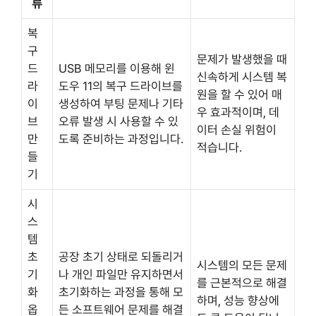
류
복
구
문제가 발생했을 때
드
USB 메모리를 이용해 윈
신속하게 시스템 복
라
도우 11의 복구 드라이브를
원을 할 수 있어 매
이
생성하여 부팅 문제나 기타
우 효과적이며, 데
브
오류 발생 시 사용할 수 있
이터 손실 위험이
만
도록 준비하는 과정입니다.
적습니다.
들
기
시
스
템
초
공장 초기 상태로 되돌리거
시스템의 모든 문제
기
나 개인 파일만 유지하면서
를 근본적으로 해결
화
초기화하는 과정을 통해 모
하며, 성능 향상에
옵
든 소프트웨어 문제를 해결