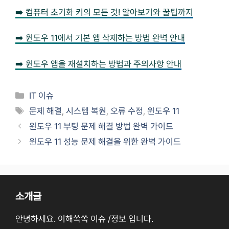
➡️ 컴퓨터 초기화 키의 모든 것! 알아보기와 꿀팁까지
➡️ 윈도우 11에서 기본 앱 삭제하는 방법 완벽 안내
➡️ 윈도우 앱을 재설치하는 방법과 주의사항 안내
카
IT 이슈
테
태
문제 해결
,
시스템 복원
,
오류 수정
,
윈도우 11
고
그
윈도우 11 부팅 문제 해결 방법 완벽 가이드
리
윈도우 11 성능 문제 해결을 위한 완벽 가이드
소개글
안녕하세요. 이해쏙쏙 이슈 /정보 입니다.