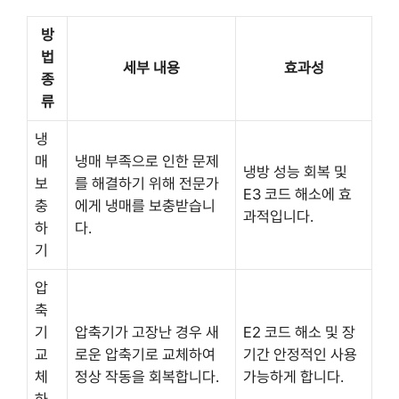
방
법
세부 내용
효과성
종
류
냉
매
냉매 부족으로 인한 문제
냉방 성능 회복 및
보
를 해결하기 위해 전문가
E3 코드 해소에 효
충
에게 냉매를 보충받습니
과적입니다.
하
다.
기
압
축
기
압축기가 고장난 경우 새
E2 코드 해소 및 장
교
로운 압축기로 교체하여
기간 안정적인 사용
체
정상 작동을 회복합니다.
가능하게 합니다.