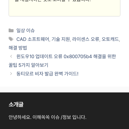
카
일상 이슈
테
태
CAD 소프트웨어
,
기술 지원
,
라이센스 오류
,
오토캐드
,
고
그
해결 방법
리
윈도우10 업데이트 오류 0x800705b4 해결을 위한
꿀팁 5가지 알아보기
동티모르 비자 발급 완벽 가이드!
소개글
안녕하세요. 이해쏙쏙 이슈 /정보 입니다.