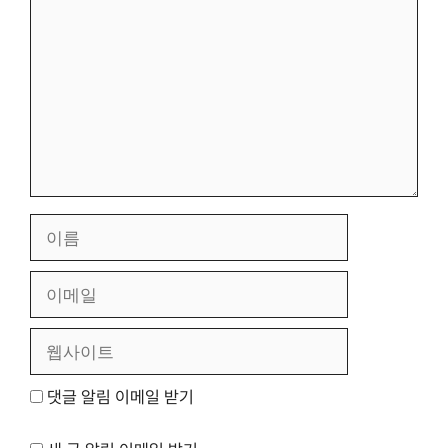
글
이
름
이
메
일
웹
사
이
댓글 알림 이메일 받기
트