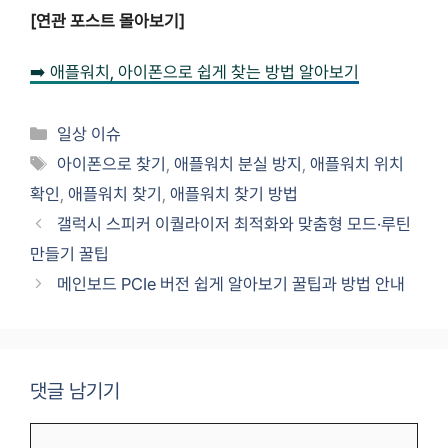
[연관 포스트 몰아보기]
➡️ 애플워치, 아이폰으로 쉽게 찾는 방법 알아보기
카
일상 이슈
테
태
아이폰으로 찾기
,
애플워치 분실 방지
,
애플워치 위치
고
그
확인
,
애플워치 찾기
,
애플워치 찾기 방법
리
갤럭시 스피커 이퀄라이저 최적화와 맞춤형 모드·루틴
만들기 꿀팁
메인보드 PCIe 버전 쉽게 알아보기 꿀팁과 방법 안내
댓글 남기기
댓