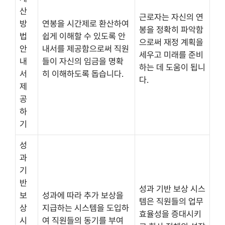
산
근로자는 자신의 연
방
연봉을 시간제로 환산하여
봉을 정확히 파악함
법
쉽게 이해할 수 있도록 안
으로써 재정 계획을
안
내서를 제공함으로써 직원
세우고 미래를 준비
내
들이 자신의 임금을 명확
하는 데 도움이 됩니
서
히 이해하도록 돕습니다.
다.
제
공
하
기
성
과
기
반
성과 기반 보상 시스
보
성과에 따라 추가 보상을
템은 직원들의 업무
상
지급하는 시스템을 도입하
효율성을 증대시키
시
여 직원들의 동기를 부여