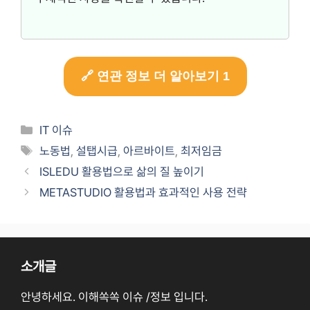
🔗 연관 정보 더 알아보기 1
카
IT 이슈
테
태
노동법
,
설탭시급
,
아르바이트
,
최저임금
고
그
ISLEDU 활용법으로 삶의 질 높이기
리
METASTUDIO 활용법과 효과적인 사용 전략
소개글
안녕하세요. 이해쏙쏙 이슈 /정보 입니다.