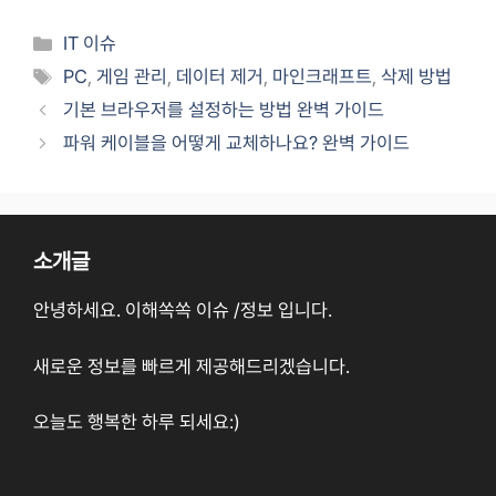
카
IT 이슈
테
태
PC
,
게임 관리
,
데이터 제거
,
마인크래프트
,
삭제 방법
고
그
기본 브라우저를 설정하는 방법 완벽 가이드
리
파워 케이블을 어떻게 교체하나요? 완벽 가이드
소개글
안녕하세요. 이해쏙쏙 이슈 /정보 입니다.
새로운 정보를 빠르게 제공해드리겠습니다.
오늘도 행복한 하루 되세요:)