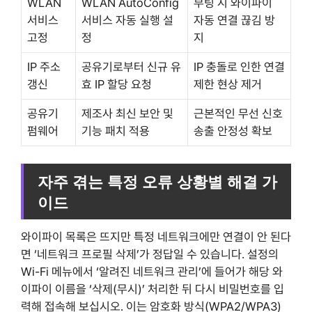
WLAN
WLAN AutoConfig
부팅 시 와이파이
서비스
서비스 자동 실행 설
자동 연결 끊김 방
고정
정
지
IP 주소
공유기로부터 신규 유
IP 충돌로 인한 연결
갱신
효 IP 할당 요청
제한 현상 제거
공유기
제조사 최신 보안 및
근본적인 무선 신호
펌웨어
기능 패치 적용
송출 안정성 확보
자주 겪는 특정 오류 상황별 해결 가
이드
와이파이 목록은 뜨지만 특정 네트워크에만 연결이 안 된다
면 ‘네트워크 프로필 삭제’가 정답일 수 있습니다. 설정의
Wi-Fi 메뉴에서 ‘알려진 네트워크 관리’에 들어가 해당 와
이파이 이름을 ‘삭제(무시)’ 처리한 뒤 다시 비밀번호를 입
력해 접속해 보십시오. 이는 암호화 방식(WPA2/WPA3)