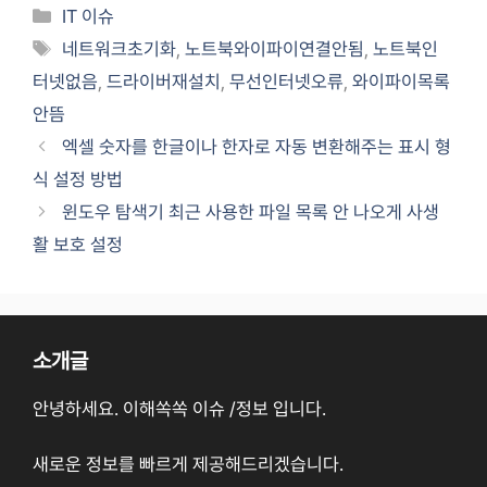
카
IT 이슈
테
태
네트워크초기화
,
노트북와이파이연결안됨
,
노트북인
고
그
터넷없음
,
드라이버재설치
,
무선인터넷오류
,
와이파이목록
리
안뜸
엑셀 숫자를 한글이나 한자로 자동 변환해주는 표시 형
식 설정 방법
윈도우 탐색기 최근 사용한 파일 목록 안 나오게 사생
활 보호 설정
소개글
안녕하세요. 이해쏙쏙 이슈 /정보 입니다.
새로운 정보를 빠르게 제공해드리겠습니다.