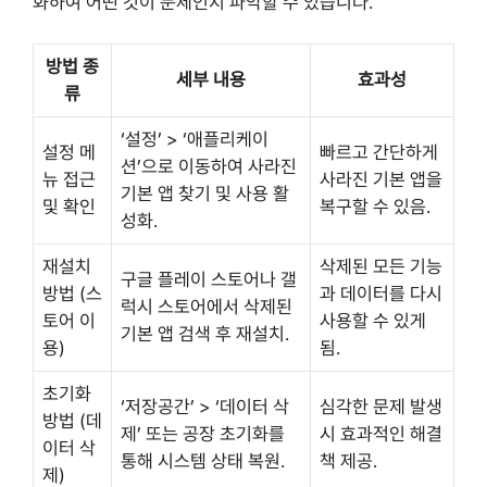
화하여 어떤 것이 문제인지 파악할 수 있습니다.
방법 종
세부 내용
효과성
류
‘설정’ > ‘애플리케이
설정 메
빠르고 간단하게
션’으로 이동하여 사라진
뉴 접근
사라진 기본 앱을
기본 앱 찾기 및 사용 활
및 확인
복구할 수 있음.
성화.
재설치
삭제된 모든 기능
구글 플레이 스토어나 갤
방법 (스
과 데이터를 다시
럭시 스토어에서 삭제된
토어 이
사용할 수 있게
기본 앱 검색 후 재설치.
용)
됨.
초기화
‘저장공간’ > ‘데이터 삭
심각한 문제 발생
방법 (데
제’ 또는 공장 초기화를
시 효과적인 해결
이터 삭
통해 시스템 상태 복원.
책 제공.
제)