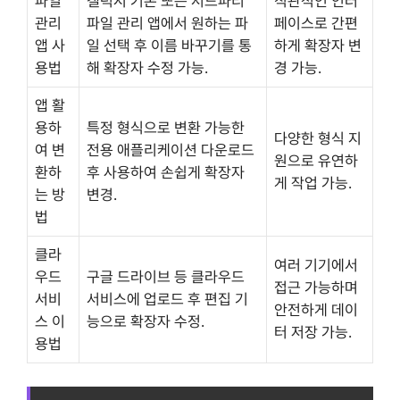
파일
갤럭시 기본 또는 서드파티
직관적인 인터
관리
파일 관리 앱에서 원하는 파
페이스로 간편
앱 사
일 선택 후 이름 바꾸기를 통
하게 확장자 변
용법
해 확장자 수정 가능.
경 가능.
앱 활
용하
특정 형식으로 변환 가능한
다양한 형식 지
여 변
전용 애플리케이션 다운로드
원으로 유연하
환하
후 사용하여 손쉽게 확장자
게 작업 가능.
는 방
변경.
법
클라
여러 기기에서
우드
구글 드라이브 등 클라우드
접근 가능하며
서비
서비스에 업로드 후 편집 기
안전하게 데이
스 이
능으로 확장자 수정.
터 저장 가능.
용법